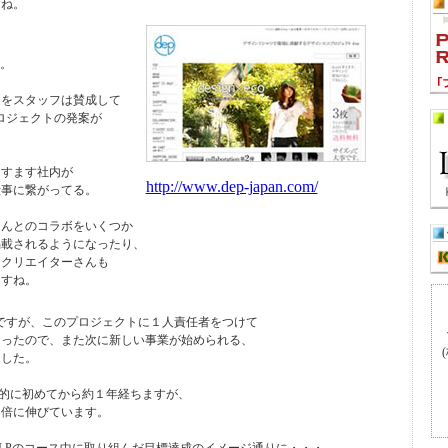
すね。
す。
とをスタッフは賛成して
プロジェクトの発案が
ますます社内が
http://www.dep-japan.com/
仕事に繋がってる。
さんとのコラボをいくつか
掲載されるようになったり、
るクリエイターさんも
ますね。
月ですが、このプロジェクトに１人責任者をつけて
なったので、また次に新しい事業が始められる、
ました。
格的に初めてから約１年経ちますが、
３倍に伸びています。