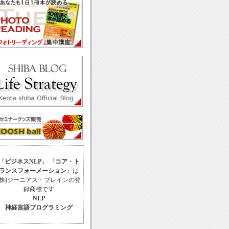
『
ビジネスNLP
』 『
コア・ト
ランスフォーメーション
』は
(株)ジーニアス・ブレインの登
録商標です
NLP
神経言語プログラミング