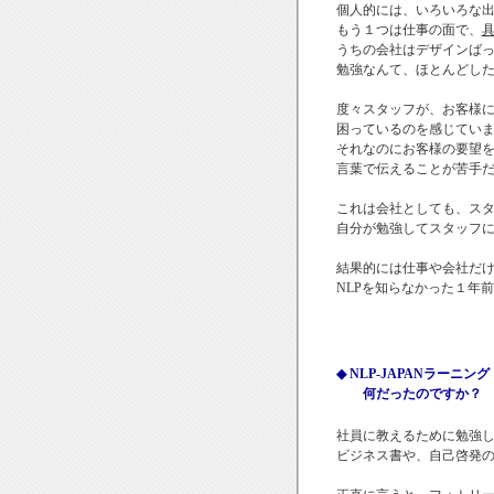
個人的には、いろいろな
もう１つは仕事の面で、
うちの会社はデザインば
勉強なんて、ほとんどし
度々スタッフが、お客様
困っているのを感じてい
それなのにお客様の要望
言葉で伝えることが苦手
これは会社としても、ス
自分が勉強してスタッフ
結果的には仕事や会社だ
NLPを知らなかった１年
◆ NLP-JAPANラー
何だったのですか？
社員に教えるために勉強
ビジネス書や、自己啓発