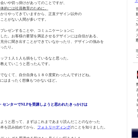
出会いや切っ掛けがあってのことですが、
具体的には社員教育のために。
っかりやってきていますから、正直デザイン以外の
たことがない人間が多いです。
にプレゼンすることや、コミュニケーションに
ました。お客様の要望を満足させるデザインには自信がある、
を充分に聞き出すことができていなかったり、デザインの強みを
だったり。
タッフ１人１人も損をしているなと思った。
に教えていこうと思ったんです。
けでなくて、自分自身も１８０度変わったんですけどね。
前にはまったく想像もつかないほど。
ニング・センターでNLPを受講しようと思われたきっかけは
しようと思って、まずはこれまであまり読んだことのなかった
の本を読み始めてから、
フォトリーディング
のことを知りました。