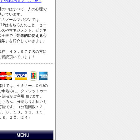
＞＞登録は今すぐこちらから
世の中はすべて、人の心理で
動いています。
このメールマガジンでは、
NLPはもちろんのこと、セー
ルスやマネジメント、ビジネ
ス全般で
「効果的に使える心
理学」
を紹介していきます。
現在、４０，９７７名の方に
ご愛読頂いています！
弊社では、セミナー、DVDの
お申込みに、クレジットカー
ド決済がご利用頂けます。
もちろん、分割もリボ払いも
可能です。（分割回数：３、
５、６、１０、１２、１５、
１８、２０、２４）