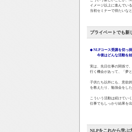
こういう新しいことが、N
イメージ以上に進んでい
当初セミナーで得たいな
プライベートでも新
◆ NLPコース受講を切
今後はどんな活動を始
実は、先日仕事の関係で
行く機会があって、「夢
子供たち以外にも、意欲
を教えたり、勉強会をし
こういう活動は続けてい
仕事でもしっかり結果を
NLPをこれから学ぶ