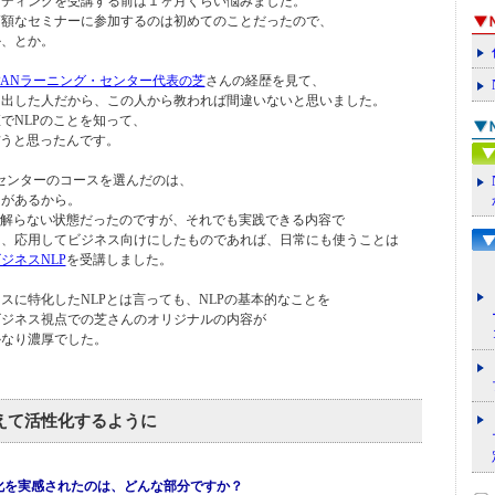
ーディングを受講する前は１ヶ月くらい悩みました。
高額なセミナーに参加するのは初めてのことだったので、
か、とか。
JAPANラーニング・センター代表の芝
さんの経歴を見て、
を出した人だから、この人から教われば間違いないと思いました。
でNLPのことを知って、
ぼうと思ったんです。
グ・センターのコースを選んだのは、
ス
があるから。
く解らない状態だったのですが、それでも実践できる内容で
し、応用してビジネス向けにしたものであれば、日常にも使うことは
ジネスNLP
を受講しました。
スに特化したNLPとは言っても、NLPの基本的なことを
ビジネス視点での芝さんのオリジナルの内容が
かなり濃厚でした。
えて活性化するように
化を実感されたのは、どんな部分ですか？