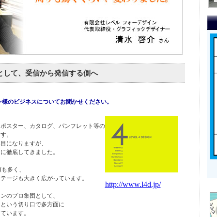
として、受信から発信する側へ
ン様のビジネスについてお聞かせください。
、ポスター、カタログ、パンフレット等の
ます。
年目になりますが、
けに徹底してきました。
頼も多く、
ステージも大きく広がっています。
http://www.l4d.jp/
インのプロ集団として、
」という切り口で多方面に
っています。