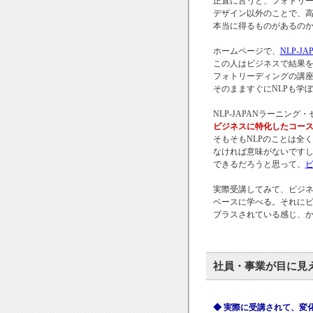
正直に言うと、フォトリ
デザイン以外のことで、
本当に得るものがあるの
ホームページで、
NLP-
この人はビジネスで結果
フォトリーディングの講座
そのまますぐにNLPも学
NLP-JAPANラーニン
ビジネスに特化したコー
そもそもNLPのことは全
なければ意味がないです
できるだろうと思って、
ビ
実際受講してみて、ビジネ
ベースに学べる。それに
プラスされている感じ、
社員・事業が目に見
◆ 実際に受講されて、変