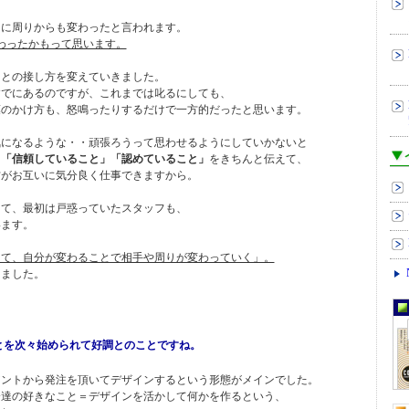
当に周りからも変わったと言われます。
変わったかもって思います。
フとの接し方を変えていきました。
すでにあるのですが、これまでは叱るにしても、
葉のかけ方も、怒鳴ったりするだけで一方的だったと思います。
気になるような・・頑張ろうって思わせるようにしていかないと
。
「信頼していること」「認めていること」
をきちんと伝えて、
方がお互いに気分良く仕事できますから。
きて、最初は戸惑っていたスタッフも、
います。
くて、自分が変わることで相手や周りが変わっていく」。
きました。
とを次々始められて好調とのことですね。
アントから発注を頂いてデザインするという形態がメインでした。
分達の好きなこと＝デザインを活かして何かを作るという、