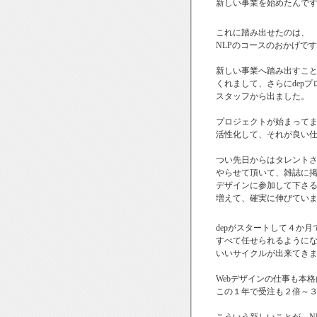
新しい事業を始めたんで
これに踏み出せたのは、
NLPのコースのおかげで
新しい事業へ踏み出すこ
くれまして、さらにdep
スタッフから出ました。
プロジェクトが始まって
活性化して、それが良い
つい先日からはタレント
やらせて頂いて、雑誌に
デザインに参加して下さ
増えて、確実に伸びてい
depがスタートして４か
すべて任せられるように
いいサイクルが出来てき
Webデザインの仕事も本
この１年で受注も２倍～