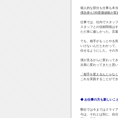
個人的な部分も仕事も本
僕自身も180度価値観が
仕事では、社内でスタッ
スタッフとの信頼関係は
ただ単に厳しかった。言
でも、相手がもっとやる
いけないんだとわかって
任せるようにした。その
僕が見るからに変わって
次第に変わってきたと思
「相手を変えるんじゃな
これを実践することがで
◆ お仕事の方も新しいこ
弊社では今まではクライ
今は、それとは別に、自