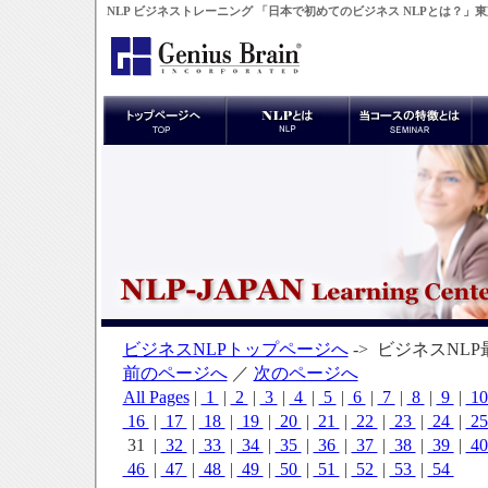
NLP ビジネストレーニング 「日本で初めてのビジネス NLPとは？」
ビジネスNLPトップページへ
-> ビジネスNL
前のページへ
／
次のページへ
All Pages
|
1
|
2
|
3
|
4
|
5
|
6
|
7
|
8
|
9
|
1
16
|
17
|
18
|
19
|
20
|
21
|
22
|
23
|
24
|
2
31 |
32
|
33
|
34
|
35
|
36
|
37
|
38
|
39
|
4
46
|
47
|
48
|
49
|
50
|
51
|
52
|
53
|
54