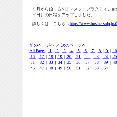
９月から始まるNLPマスタープラクティショ
平日）の日程をアップしました。
詳しくは、こちら⇒
https://www.businessnlp.jp
前のページへ
／
次のページへ
All Pages
|
1
|
2
|
3
|
4
|
5
|
6
|
7
|
8
|
9
|
1
16
|
17
|
18
|
19
|
20
|
21
|
22
|
23
|
24
|
2
31 |
32
|
33
|
34
|
35
|
36
|
37
|
38
|
39
|
4
46
|
47
|
48
|
49
|
50
|
51
|
52
|
53
|
54